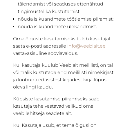
täiendamist või seaduses ettenähtud
tingimustel ka kustutamist;
nõuda isikuandmete töötlemise piiramist;
nõuda isikuandmete ülekandmist.
Oma õiguste kasutamiseks tuleb kasutajal
saata e-posti aadressile
info@veebiait.ee
vastavasisuline sooviavaldus.
Kui kasutaja kuulub Veebiait meililisti, on tal
võimalik kustutada end meililisti nimekirjast
ja loobuda edasistest kirjadest kirja lõpus
oleva lingi kaudu.
Küpsiste kasutamise piiramiseks saab
kasutaja teha vastavad valikud oma
veebilehitseja seadete alt.
Kui Kasutaja usub, et tema õigusi on