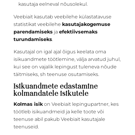
kasutaja eelneval nõusolekul.
Veebiait kasutab veebilehe külastatavuse
statistikat veebilehe
kasutajakogemuse
parendamiseks
ja
efektiivsemaks
turundamiseks
.
Kasutajal on igal ajal õigus keelata oma
isikuandmete töötlemine, välja arvatud juhul,
kui see on vajalik lepingust tuleneva nõude
täitmiseks, sh teenuse osutamiseks.
Isikuandmete edastamine
kolmandatele isikutele
Kolmas isik
on Veebiait lepingupartner, kes
töötleb isikuandmeid ja kelle toote või
teenuse abil pakub Veebiait kasutajale
teenuseid.