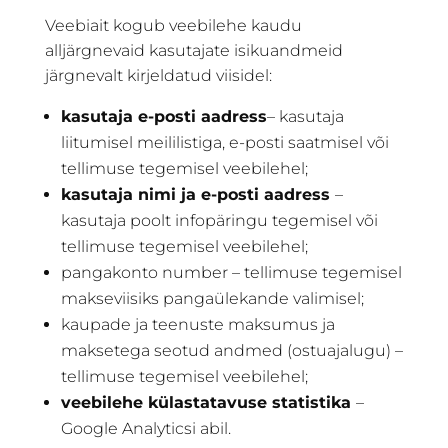
Veebiait kogub veebilehe kaudu
alljärgnevaid kasutajate isikuandmeid
järgnevalt kirjeldatud viisidel:
kasutaja e-posti aadress
– kasutaja
liitumisel meililistiga, e-posti saatmisel või
tellimuse tegemisel veebilehel;
kasutaja nimi ja e-posti aadress
–
kasutaja poolt infopäringu tegemisel või
tellimuse tegemisel veebilehel;
pangakonto number – tellimuse tegemisel
makseviisiks pangaülekande valimisel;
kaupade ja teenuste maksumus ja
maksetega seotud andmed (ostuajalugu) –
tellimuse tegemisel veebilehel;
veebilehe külastatavuse statistika
–
Google Analyticsi abil.