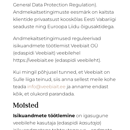
General Data Protection Regulation).
Andmekaitsetingimuste eesmärk on kaitsta
klientide privaatsust kooskõlas Eesti Vabariigi
seaduste ning Euroopa Liidu õigusaktidega.
Andmekaitsetingimused reguleerivad
isikuandmete töötlemist Veebiait OÜ
(edaspidi Veebiait) veebilehel
https://veebiait.ee (edaspidi veebileht).
Kui mingil põhjusel tunned, et Veebiait on
Sulle liiga teinud, siis anna sellest meile kohe
teada
info@veebiait.ee
ja anname endast
kõik, et olukord parandada.
Mõisted
Isikuandmete töötlemine
on igasugune
veebilehe kasutaja (edaspidi
kasutaja
)