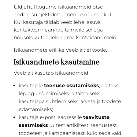
Üldjuhul kogume isikuandmeid otse
andmesubjektidelt ja nende nõusolekul.
Kui kasutaja täidab veebilehel asuva
kontaktvormi, annab ta meile sellega
nõusoleku töödelda oma kontaktandmeid.
Isikuandmete eriliike Veebiait ei töötle.
Isikuandmete kasutamine
Veebiait kasutab isikuandmeid:
kasutajale
teenuse osutamiseks
, näiteks
lepingu sõlmimiseks ja täitmiseks,
kasutajaga suhtlemiseks, arvete ja toodete
edastamiseks;
kasutaja e-posti aadressile
teavituste
saatmiseks
uutest artiklitest, teenustest,
toodetest ja kampaaniatest, kuid seda vaid