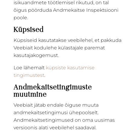
isikuandmete töötlemisel rikutud, on tal
õigus pöörduda Andmekaitse Inspektsiooni
poole.
Küpsised
Küpsiseid kasutatakse veebilehel, et pakkuda
Veebiait kodulehe külastajale paremat
kasutajakogemust.
Loe lähemalt
küpsiste kasutamise
tingimustest
.
Andmekaitsetingimuste
muutmine
Veebiait jätab endale õiguse muuta
andmekaitsetingimusi ühepoolselt.
Andmekaitsetingimused on oma uusimas
versioonis alati veebilehel saadaval.