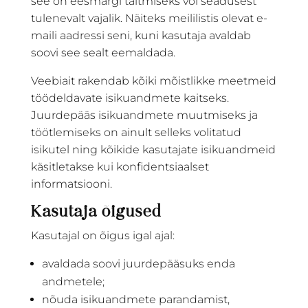
see on eesmärgi täitmiseks või seadusest
tulenevalt vajalik. Näiteks meililistis olevat e-
maili aadressi seni, kuni kasutaja avaldab
soovi see sealt eemaldada.
Veebiait rakendab kõiki mõistlikke meetmeid
töödeldavate isikuandmete kaitseks.
Juurdepääs isikuandmete muutmiseks ja
töötlemiseks on ainult selleks volitatud
isikutel ning kõikide kasutajate isikuandmeid
käsitletakse kui konfidentsiaalset
informatsiooni.
Kasutaja õigused
Kasutajal on õigus igal ajal:
avaldada soovi juurdepääsuks enda
andmetele;
nõuda isikuandmete parandamist,