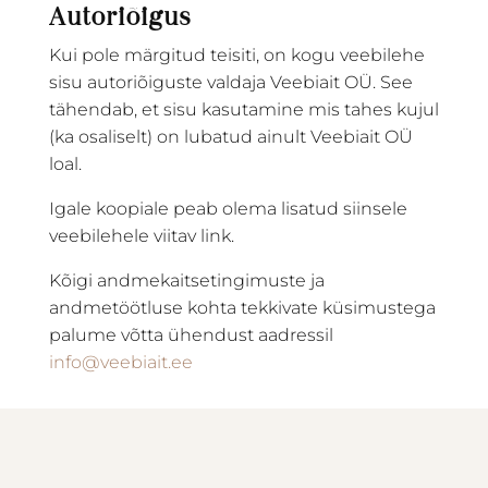
Autoriõigus
Kui pole märgitud teisiti, on kogu veebilehe
sisu autoriõiguste valdaja Veebiait OÜ. See
tähendab, et sisu kasutamine mis tahes kujul
(ka osaliselt) on lubatud ainult Veebiait OÜ
loal.
Igale koopiale peab olema lisatud siinsele
veebilehele viitav link.
Kõigi andmekaitsetingimuste ja
andmetöötluse kohta tekkivate küsimustega
palume võtta ühendust aadressil
info@veebiait.ee