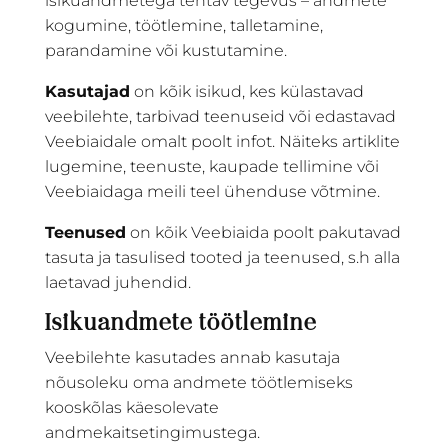
isikuandmetega tehtav tegevus – andmete
kogumine, töötlemine, talletamine,
parandamine või kustutamine.
Kasutajad
on kõik isikud, kes külastavad
veebilehte, tarbivad teenuseid või edastavad
Veebiaidale omalt poolt infot. Näiteks artiklite
lugemine, teenuste, kaupade tellimine või
Veebiaidaga meili teel ühenduse võtmine.
Teenused
on kõik Veebiaida poolt pakutavad
tasuta ja tasulised tooted ja teenused, s.h alla
laetavad juhendid.
Isikuandmete töötlemine
Veebilehte kasutades annab kasutaja
nõusoleku oma andmete töötlemiseks
kooskõlas käesolevate
andmekaitsetingimustega.