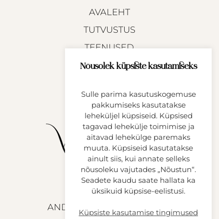
AVALEHT
TUTVUSTUS
TEENUSED
TEHTUD TÖÖD
Nõusolek küpsiste kasutamiseks
KASULIKKU
Sulle parima kasutuskogemuse
KONTAKT
pakkumiseks kasutatakse
leheküljel küpsiseid. Küpsised
tagavad lehekülje toimimise ja
aitavad lehekülge paremaks
muuta. Küpsiseid kasutatakse
ainult siis, kui annate selleks
nõusoleku vajutades „Nõustun“.
Seadete kaudu saate hallata ka
üksikuid küpsise-eelistusi.
ANDMEKAITSETINGIMUSED
Küpsiste kasutamise tingimused