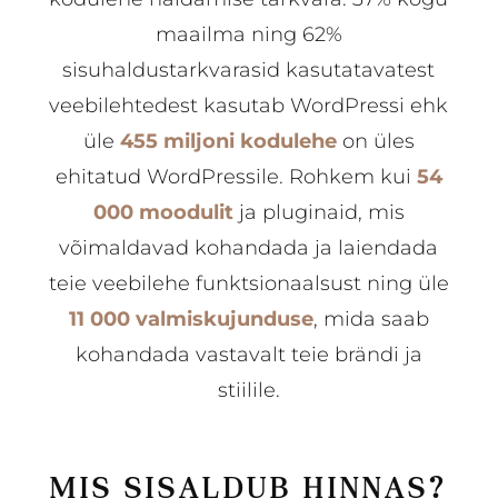
maailma ning 62%
sisuhaldustarkvarasid kasutatavatest
veebilehtedest kasutab WordPressi ehk
üle
455 miljoni kodulehe
on üles
ehitatud WordPressile. Rohkem kui
54
000 moodulit
ja pluginaid, mis
võimaldavad kohandada ja laiendada
teie veebilehe funktsionaalsust ning üle
11 000 valmiskujunduse
, mida saab
kohandada vastavalt teie brändi ja
stiilile.
MIS SISALDUB HINNAS?