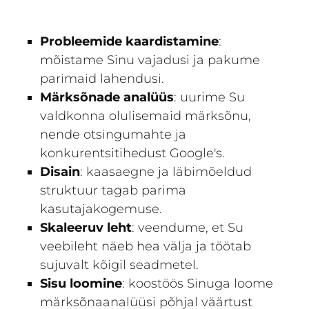
Probleemide kaardistamine
:
mõistame Sinu vajadusi ja pakume
parimaid lahendusi.
Märksõnade analüüs
: uurime Su
valdkonna olulisemaid märksõnu,
nende otsingumahte ja
konkurentsitihedust Google's.
Disain
: kaasaegne ja läbimõeldud
struktuur tagab parima
kasutajakogemuse.
Skaleeruv leht
: veendume, et Su
veebileht näeb hea välja ja töötab
sujuvalt kõigil seadmetel.
Sisu loomine
: koostöös Sinuga loome
märksõnaanalüüsi põhjal väärtust