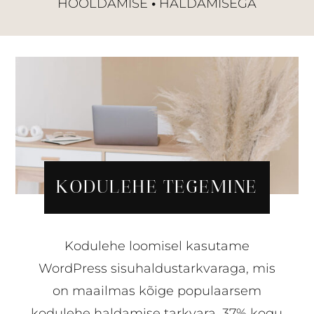
HOOLDAMISE
•
HALDAMISEGA
KODULEHE TEGEMINE
Kodulehe loomisel kasutame
WordPress sisuhaldustarkvaraga, mis
on maailmas kõige populaarsem
kodulehe haldamise tarkvara. 37% kogu