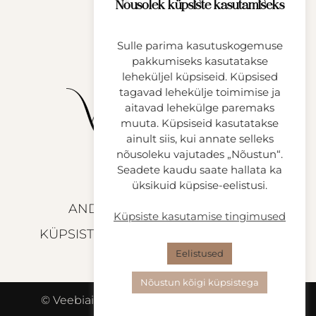
TEHTUD TÖÖD
Nõusolek küpsiste kasutamiseks
KASULIKKU
Sulle parima kasutuskogemuse
KONTAKT
pakkumiseks kasutatakse
leheküljel küpsiseid. Küpsised
tagavad lehekülje toimimise ja
aitavad lehekülge paremaks
muuta. Küpsiseid kasutatakse
ainult siis, kui annate selleks
nõusoleku vajutades „Nõustun“.
Seadete kaudu saate hallata ka
üksikuid küpsise-eelistusi.
ANDMEKAITSETINGIMUSED
Küpsiste kasutamise tingimused
KÜPSISTE KASUTAMISE TINGIMUSED
Eelistused
Nõustun kõigi küpsistega
© Veebiait OÜ | Reg.Nr: 16363727 | Telefon: