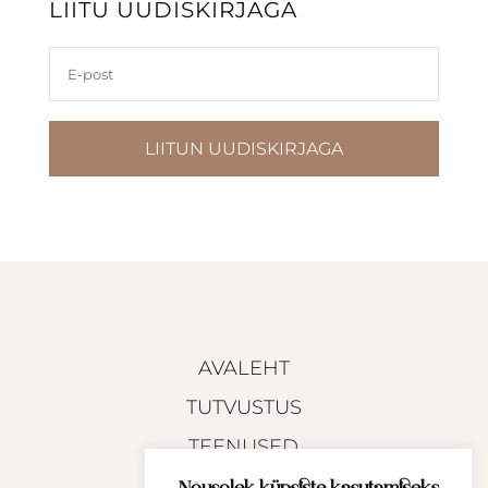
LIITU UUDISKIRJAGA
LIITUN UUDISKIRJAGA
AVALEHT
TUTVUSTUS
TEENUSED
TEHTUD TÖÖD