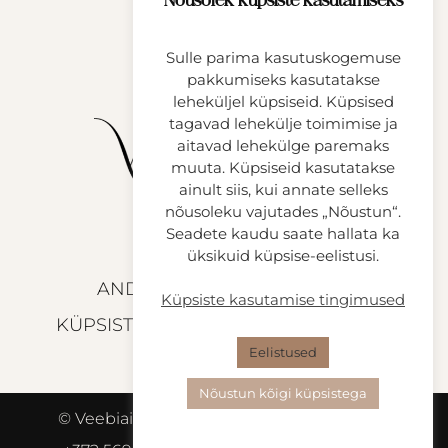
Nõusolek küpsiste kasutamiseks
KASULIKKU
Sulle parima kasutuskogemuse
KONTAKT
pakkumiseks kasutatakse
leheküljel küpsiseid. Küpsised
tagavad lehekülje toimimise ja
aitavad lehekülge paremaks
muuta. Küpsiseid kasutatakse
ainult siis, kui annate selleks
nõusoleku vajutades „Nõustun“.
Seadete kaudu saate hallata ka
üksikuid küpsise-eelistusi.
ANDMEKAITSETINGIMUSED
Küpsiste kasutamise tingimused
KÜPSISTE KASUTAMISE TINGIMUSED
Eelistused
Nõustun kõigi küpsistega
© Veebiait OÜ | Reg.Nr: 16363727 | Telefon: