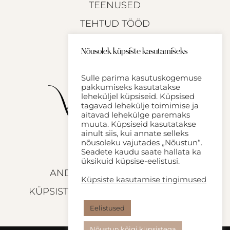
TEENUSED
TEHTUD TÖÖD
KASULIKKU
Nõusolek küpsiste kasutamiseks
KONTAKT
Sulle parima kasutuskogemuse
pakkumiseks kasutatakse
leheküljel küpsiseid. Küpsised
tagavad lehekülje toimimise ja
aitavad lehekülge paremaks
muuta. Küpsiseid kasutatakse
ainult siis, kui annate selleks
nõusoleku vajutades „Nõustun“.
Seadete kaudu saate hallata ka
üksikuid küpsise-eelistusi.
ANDMEKAITSETINGIMUSED
Küpsiste kasutamise tingimused
KÜPSISTE KASUTAMISE TINGIMUSED
Eelistused
Nõustun kõigi küpsistega